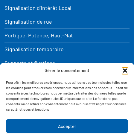
Signalisation d’Intérêt Local
Signalisation de rue
Portique, Potence, Haut-Mât
Signalisation temporaire
Supports et fixations
Gérer le consentement
Aménagement urbain et équipement de sécurité
Pour offrir les meilleures expériences, nous utilisons des technologies telles que
téléchargez notre catalogue
les cookies pour stocker et/ou accéder aux informations des appareils. Le fait de
consentir à ces technologies nous permettra de traiter des données telles que le
comportement de navigation ou les ID uniques sur ce site. Le fait de ne pas
consentir ou de retirer son consentement peut avoir un effet négatif sur certaines
caractéristiques et fonctions.
Accepter