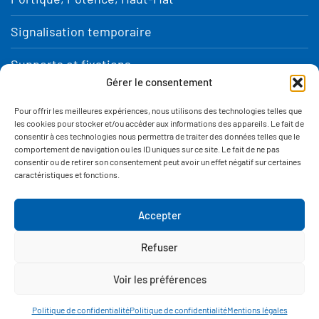
Signalisation temporaire
Supports et fixations
Gérer le consentement
Aménagement urbain et équipement de sécurité
Pour offrir les meilleures expériences, nous utilisons des technologies telles que
téléchargez notre catalogue
les cookies pour stocker et/ou accéder aux informations des appareils. Le fait de
consentir à ces technologies nous permettra de traiter des données telles que le
comportement de navigation ou les ID uniques sur ce site. Le fait de ne pas
consentir ou de retirer son consentement peut avoir un effet négatif sur certaines
caractéristiques et fonctions.
Accepter
Mentions légales
Refuser
Politique de confidentialité
Conception
Voir les préférences
CATALOGUE
CONTACT
ACTUS
Politique de confidentialité
Politique de confidentialité
Mentions légales